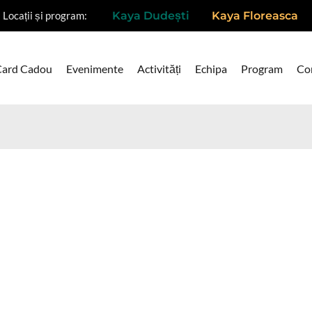
Locații și program:
Kaya Dudești
Kaya Floreasca
Card Cadou
Evenimente
Activități
Echipa
Program
Co