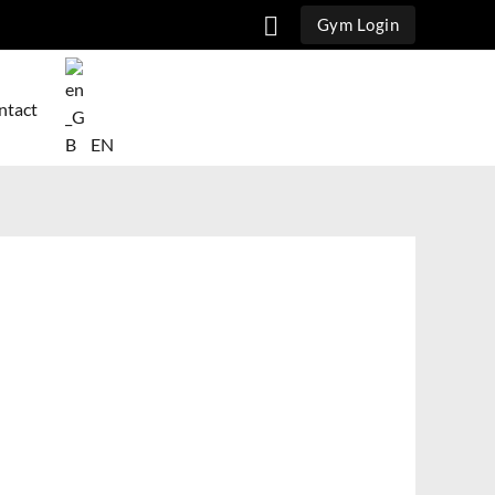
Căutare
Gym Login
ntact
EN