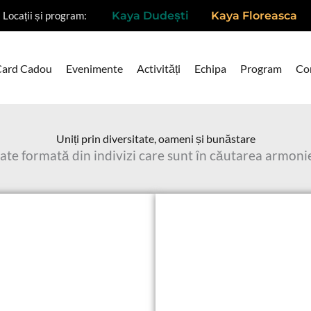
Locații și program:
Kaya Dudești
Kaya Floreasca
Card Cadou
Evenimente
Activități
Echipa
Program
Co
Uniți prin diversitate, oameni și bunăstare
te formată din indivizi care sunt în căutarea armoniei