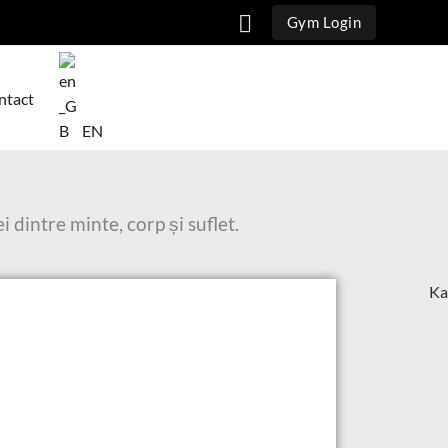
Căutare
Gym Login
ntact
EN
 dintre minte, corp și suflet.