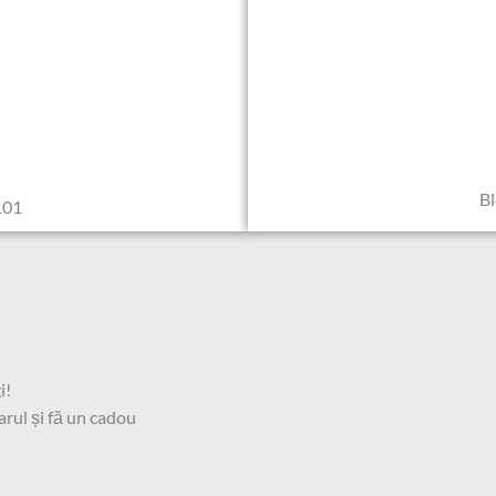
Bl
101
i!
rul și fă un cadou