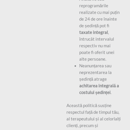
reprogramările
realizate cu mai puțin
de 24 de ore înainte
de ședință pot fi
taxate integral
,
întrucât intervalul
respectiv nu mai
poate fi oferit unei
alte persoane.
Neanunțarea sau
neprezentarea la
ședință atrage
achitarea integrală a
costului ședinței
.
Această politică susține
respectul față de timpul tău,
al terapeutului și al celorlalți
clienți, precum și