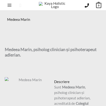
Sari
Căutare
0
la
conținut
Medeea Marin
Medeea Marin, psiholog clinician și psihoterapeut
adlerian.
Descriere
Sunt
Medeea Marin
,
psiholog clinician și
psihoterapeut adlerian,
acreditată de
Colegiul