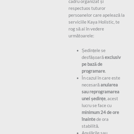
cadru organizat și
respectuos tuturor
persoanelor care apelează la
serviciile Kaya Holistic, te
rog să ai în vedere
următoarele:
Ședințele se
desfășoară
exclusiv
pe bază de
programare
.
În cazul în care este
necesară
anularea
sau reprogramarea
unei ședințe
, acest
lucru se face cu
minimum 24 de ore
înainte
de ora
stabilită.
Anulările sau