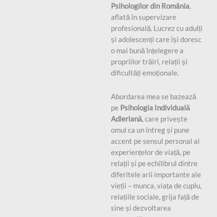
Psihologilor din România
,
aflată în supervizare
profesională. Lucrez cu adulți
și adolescenți care își doresc
o mai bună înțelegere a
propriilor trăiri, relații și
dificultăți emoționale.
Abordarea mea se bazează
pe
Psihologia Individuală
Adleriană
, care privește
omul ca un întreg și pune
accent pe sensul personal al
experiențelor de viață, pe
relații și pe echilibrul dintre
diferitele arii importante ale
vieții – munca, viața de cuplu,
relațiile sociale, grija față de
sine și dezvoltarea