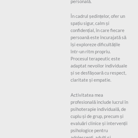
personală.
În cadrul ședințelor, ofer un
spațiu sigur, calm și
confidențial, în care fiecare
persoană este încurajată să
își exploreze dificultățile
într-un ritm propriu.
Procesul terapeutic este
adaptat nevoilor individuale
și se desfășoară cu respect,
claritate și empatie.
Activitatea mea
profesională include lucrul în
psihoterapie individuală, de
cuplu și de grup, precum și
evaluări clinice și intervenții
psihologice pentru
adolescenți, adulți și