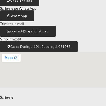
0753 179 553
Scrie-ne pe WhatsApp
WhatsApp
Trimite un mail
@tcatnoc
or.citsilohayak
Vino în vizită
Calea Dudești 101, București, 031083
Scrie-ne