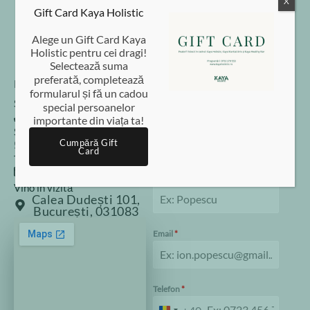
X
Gift Card Kaya Holistic
Alege un Gift Card Kaya
Holistic pentru cei dragi!
Selectează suma
preferată, completează
Programează-te
formularul și fă un cadou
Sună-ne
special persoanelor
Scrie-ne
0753 179 553
importante din viața ta!
Prenume
*
Scrie-ne pe WhatsApp
WhatsApp
Cumpără Gift
Card
Trimite un mail
@tcatnoc
or.citsilohayak
Nume
Vino în vizită
Calea Dudești 101,
București, 031083
Email
*
Telefon
*