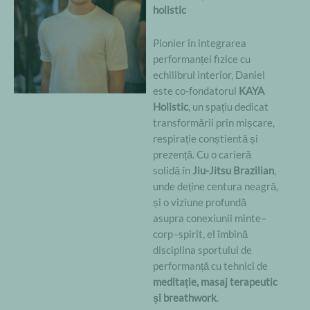
holistic
Pionier în integrarea
performanței fizice cu
echilibrul interior, Daniel
este co-fondatorul
KAYA
Holistic
, un spațiu dedicat
transformării prin mișcare,
respirație conștientă și
prezență. Cu o carieră
solidă în
Jiu-Jitsu Brazilian
,
unde deține centura neagră,
și o viziune profundă
asupra conexiunii minte–
corp–spirit, el îmbină
disciplina sportului de
performanță cu tehnici de
meditație, masaj terapeutic
și breathwork
.