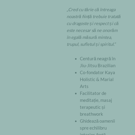
„Cred cu tărie că întreaga
noastră ființă trebuie tratată
cu dragoste și respect și că
este necesar să ne onorăm
în egală măsură mintea,
trupul, sufletul și spiritul.”
Centură neagră în
Jiu-Jitsu Brazilian
Co-fondator Kaya
Holistic & Marial
Arts
Facilitator de
meditație, masaj
terapeutic și
breathwork
Ghidează oamenii
spre echilibru
interior, forță