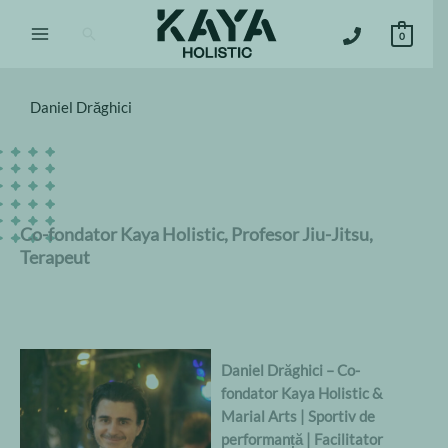
Sari
Căutare
la
0
conținut
Daniel Drăghici
Co-fondator Kaya Holistic, Profesor Jiu-Jitsu,
Terapeut
Daniel Drăghici – Co-
fondator Kaya Holistic &
Marial Arts |
Sportiv de
performanță | Facilitator