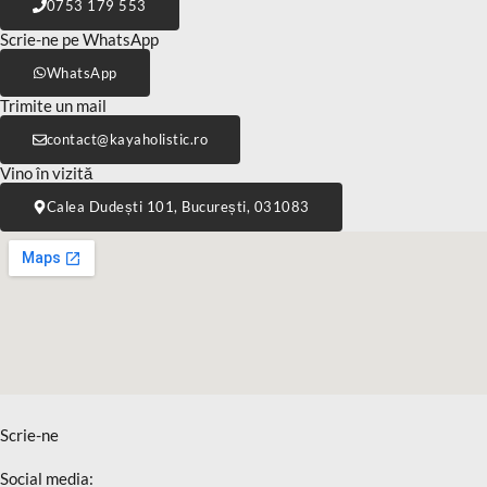
0753 179 553
Scrie-ne pe WhatsApp
WhatsApp
Trimite un mail
@tcatnoc
or.citsilohayak
Vino în vizită
Calea Dudești 101, București, 031083
Scrie-ne
Social media: