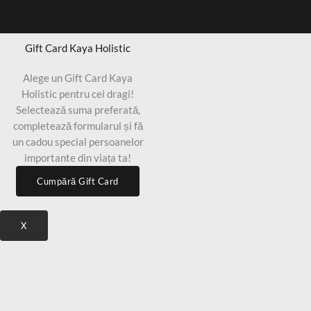
Gift Card Kaya Holistic
Alege un Gift Card Kaya
Holistic pentru cei dragi!
Selectează suma preferată,
completează formularul și fă
un cadou special persoanelor
importante din viața ta!
Cumpără Gift Card
X