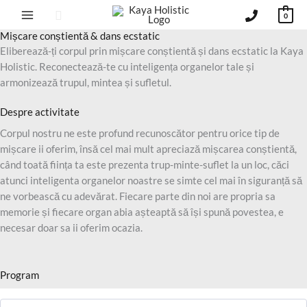
Sari
Căutare
0
la
Mișcare conștientă & dans ecstatic
conținut
Eliberează-ți corpul prin mișcare conștientă și dans ecstatic la Kaya
Holistic. Reconectează-te cu inteligența organelor tale și
armonizează trupul, mintea și sufletul.
Despre activitate
Corpul nostru ne este profund recunoscător pentru orice tip de
mișcare ii oferim, însă cel mai mult apreciază mișcarea conștientă,
când toată ființa ta este prezenta trup-minte-suflet la un loc, căci
atunci inteligenta organelor noastre se simte cel mai în siguranță să
ne vorbească cu adevărat. Fiecare parte din noi are propria sa
memorie și fiecare organ abia așteaptă să își spună povestea, e
necesar doar sa ii oferim ocazia.
Program