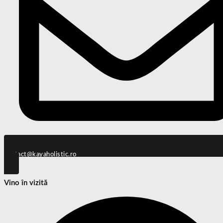
@tcatnoc
or.citsilohayak
Vino în vizită