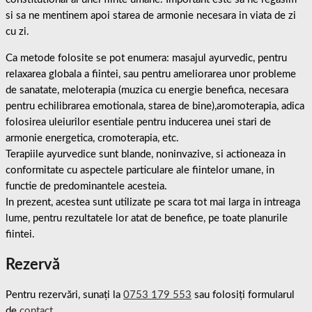
si sa ne mentinem apoi starea de armonie necesara in viata de zi
cu zi.
Ca metode folosite se pot enumera: masajul ayurvedic, pentru
relaxarea globala a fiintei, sau pentru ameliorarea unor probleme
de sanatate, meloterapia (muzica cu energie benefica, necesara
pentru echilibrarea emotionala, starea de bine),aromoterapia, adica
folosirea uleiurilor esentiale pentru inducerea unei stari de
armonie energetica, cromoterapia, etc.
Terapiile ayurvedice sunt blande, noninvazive, si actioneaza in
conformitate cu aspectele particulare ale fiintelor umane, in
functie de predominantele acesteia.
In prezent, acestea sunt utilizate pe scara tot mai larga in intreaga
lume, pentru rezultatele lor atat de benefice, pe toate planurile
fiintei.
Rezervă
Pentru rezervări, sunați la
0753 179 553
sau folosiți formularul
de
contact