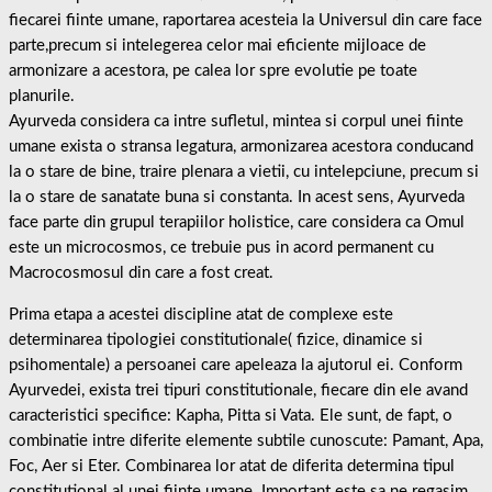
fiecarei fiinte umane, raportarea acesteia la Universul din care face
parte,precum si intelegerea celor mai eficiente mijloace de
armonizare a acestora, pe calea lor spre evolutie pe toate
planurile.
Ayurveda considera ca intre sufletul, mintea si corpul unei fiinte
umane exista o stransa legatura, armonizarea acestora conducand
la o stare de bine, traire plenara a vietii, cu intelepciune, precum si
la o stare de sanatate buna si constanta. In acest sens, Ayurveda
face parte din grupul terapiilor holistice, care considera ca Omul
este un microcosmos, ce trebuie pus in acord permanent cu
Macrocosmosul din care a fost creat.
Prima etapa a acestei discipline atat de complexe este
determinarea tipologiei constitutionale( fizice, dinamice si
psihomentale) a persoanei care apeleaza la ajutorul ei. Conform
Ayurvedei, exista trei tipuri constitutionale, fiecare din ele avand
caracteristici specifice: Kapha, Pitta si Vata. Ele sunt, de fapt, o
combinatie intre diferite elemente subtile cunoscute: Pamant, Apa,
Foc, Aer si Eter. Combinarea lor atat de diferita determina tipul
constitutional al unei fiinte umane. Important este sa ne regasim